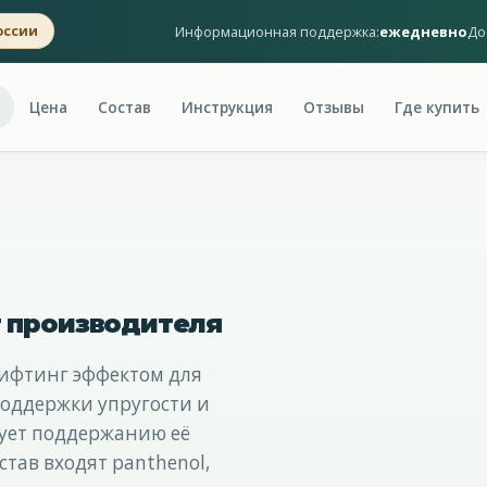
Информационная поддержка:
ежедневно
До
оссии
Цена
Состав
Инструкция
Отзывы
Где купить
 производителя
ифтинг эффектом для
поддержки упругости и
вует поддержанию её
став входят panthenol,