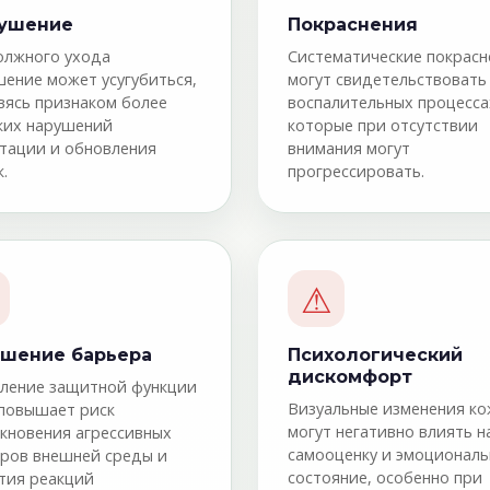
ушение
Покраснения
олжного ухода
Систематические покрасн
ение может усугубиться,
могут свидетельствовать
вясь признаком более
воспалительных процесса
ких нарушений
которые при отсутствии
тации и обновления
внимания могут
к.
прогрессировать.
⚠
ушение барьера
Психологический
дискомфорт
ление защитной функции
Визуальные изменения к
повышает риск
могут негативно влиять н
кновения агрессивных
самооценку и эмоционал
ров внешней среды и
состояние, особенно при
тия реакций