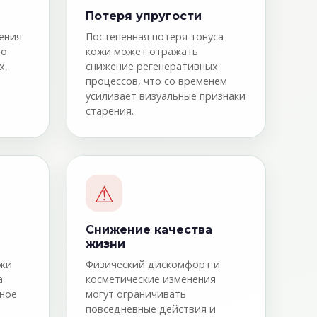
Потеря упругости
ения
Постепенная потеря тонуса
 о
кожи может отражать
х,
снижение регенеративных
процессов, что со временем
усиливает визуальные признаки
старения.
⚠
Снижение качества
жизни
ожи
Физический дискомфорт и
а
косметические изменения
ьное
могут ограничивать
повседневные действия и