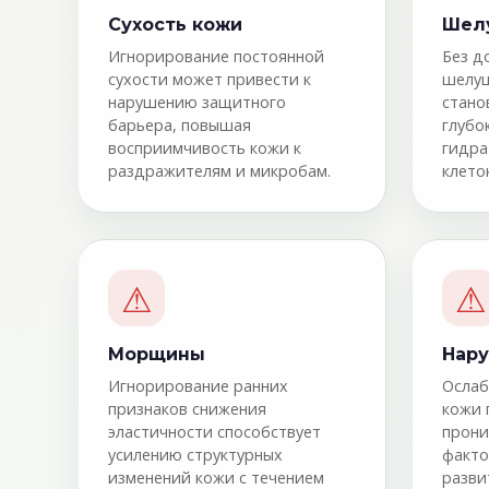
Сухость кожи
Шел
Игнорирование постоянной
Без д
сухости может привести к
шелуш
нарушению защитного
стано
барьера, повышая
глубо
восприимчивость кожи к
гидра
раздражителям и микробам.
клето
⚠
⚠
Морщины
Нар
Игнорирование ранних
Ослаб
признаков снижения
кожи 
эластичности способствует
прони
усилению структурных
факто
изменений кожи с течением
разви