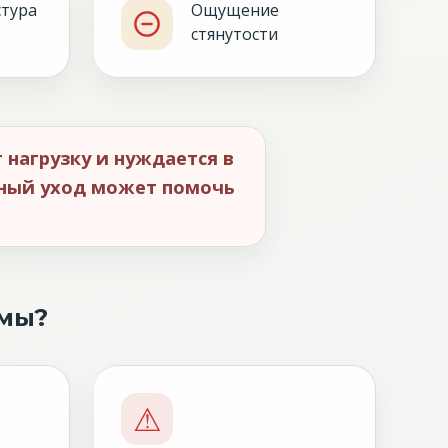
стура
Ощущение
стянутости
 нагрузку и нуждается в
нный уход может помочь
омы?
⚠