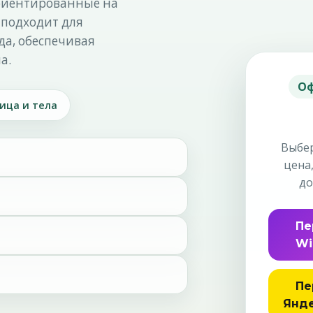
ориентированные на
 подходит для
да, обеспечивая
а.
Оф
ица и тела
Выбер
цена
до
Пе
Wi
Пе
Янде