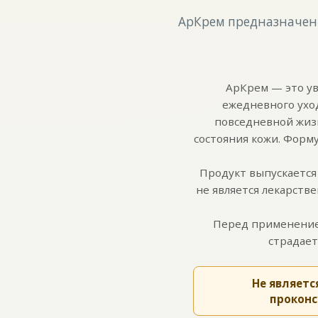
АрКрем предназначен 
АрКрем — это ув
ежедневного ухо
повседневной жиз
состояния кожи. Форм
Продукт выпускается
не является лекарств
Перед применением
страдает
Не являет
проконс