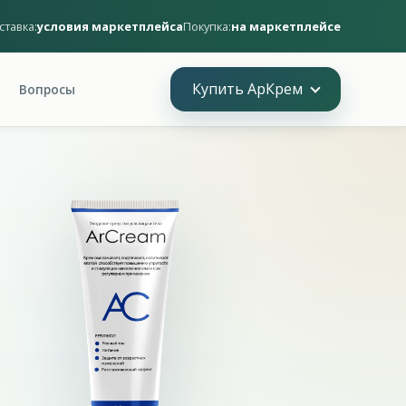
ставка:
условия маркетплейса
Покупка:
на маркетплейсе
Купить АрКрем
Вопросы