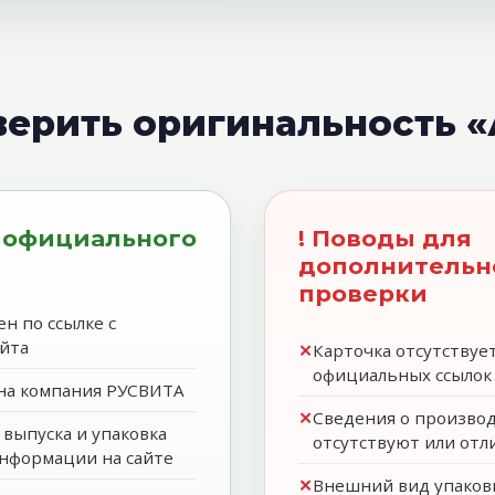
верить оригинальность 
 официального
! Поводы для
дополнительн
проверки
н по ссылке с
йта
Карточка отсутствуе
официальных ссылок 
ана компания РУСВИТА
Сведения о произво
 выпуска и упаковка
отсутствуют или отл
нформации на сайте
Внешний вид упаковк