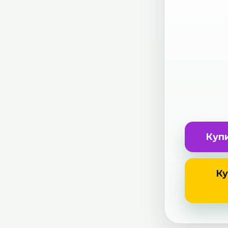
Купи
Ку