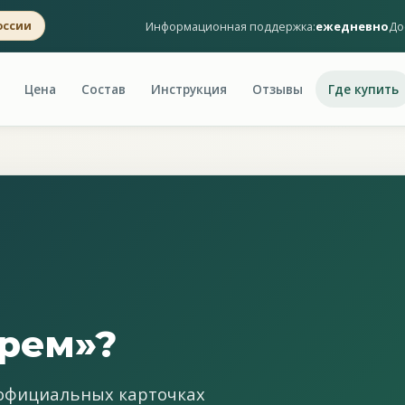
Информационная поддержка:
ежедневно
До
оссии
Цена
Состав
Инструкция
Отзывы
Где купить
Крем»?
 официальных карточках