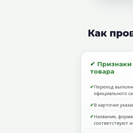
Как про
✔ Признаки
товара
Переход выполне
официального са
В карточке указ
Название, форма
соответствуют и