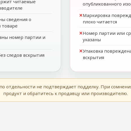
ержит читаемые
опубликованного из
зводителе
Маркировка поврежде
ны сведения о
плохо читается
 товаре
Номер партии или ср
заны номер партии и
указаны
Упаковка повреждена
без следов вскрытия
вскрытия
по отдельности не подтверждает подделку. При сомнени
продукт и обратитесь к продавцу или производителю.