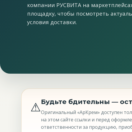
компании РУСВИТА на маркетплейсах
площадку, чтобы посмотреть актуаль
условия доставки.
Будьте бдительны — ос
⚠
Оригинальный «АрКрем» доступен тол
на этом сайте ссылки и перед оформл
ответственности за продукцию, приоб