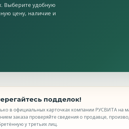
. Выберите удобную
ную цену, наличие и
терегайтесь подделок!
ько в официальных карточках компании РУСВИТА на м
ением заказа проверяйте сведения о продавце, произво
ретённую у третьих лиц.