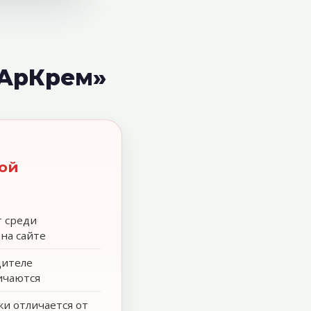
«АрКрем»
ой
т среди
на сайте
дителе
ичаются
и отличается от