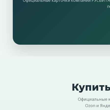
Официальные карточки компании РУСВИТА до
п
Купить
Официальные ка
Ozon и Янде