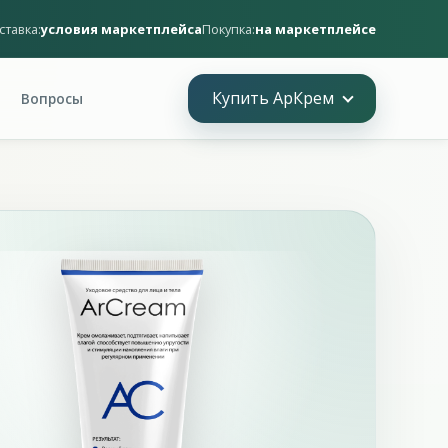
ставка:
условия маркетплейса
Покупка:
на маркетплейсе
Купить АрКрем
Вопросы